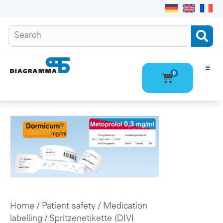
0
Ho
Pro
Abo
Con
Home
/
Patient safety
/
Medication
labelling
/
Spritzenetikette (DIVI