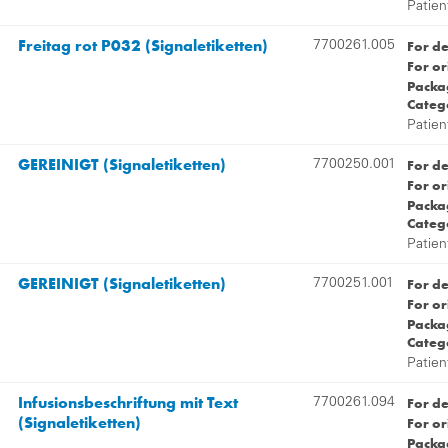
Patien
Freitag rot P032 (Signaletiketten)
For d
7700261.005
For or
Packag
Categ
Patien
GEREINIGT (Signaletiketten)
For d
7700250.001
For or
Packag
Categ
Patien
GEREINIGT (Signaletiketten)
For d
7700251.001
For or
Packag
Categ
Patien
Infusionsbeschriftung mit Text
For d
7700261.094
(Signaletiketten)
For or
Packag