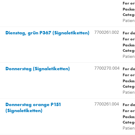
For or
Packag
Categ
Patien
Dienstag, grün P367 (Signaletiketten)
For d
7700261.002
For or
Packag
Categ
Patien
Donnerstag (Signaletiketten)
For d
7700270.004
For or
Packag
Categ
Patien
Donnerstag orange P151
For d
7700261.004
(Signaletiketten)
For or
Packag
Categ
Patien