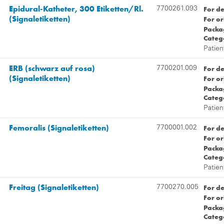
Epidural-Katheter, 300 Etiketten/Rl.
For d
7700261.093
(Signaletiketten)
For or
Packag
Categ
Patien
ERB (schwarz auf rosa)
For d
7700201.009
(Signaletiketten)
For or
Packag
Categ
Patien
Femoralis (Signaletiketten)
For d
7700001.002
For or
Packag
Categ
Patien
Freitag (Signaletiketten)
For d
7700270.005
For or
Packag
Categ