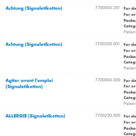
Achtung (Signaletiketten)
For d
7700004.201
For or
Packag
Categ
Patien
Achtung (Signaletiketten)
For d
7700200.001
For or
Packag
Categ
Patien
Agiter avant l’emploi
For d
7700004.009
(Signaletiketten)
For or
Packag
Categ
Patien
ALLERGIE (Signaletiketten)
For d
7700230.005
For or
Packag
Categ