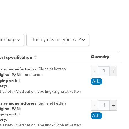
per page
Sort by device type: A - Z
0 per page
Sort by device type: A - Z
Quantity
ct specification
0 per page
Sort by device type: Z - A
evice manufacturers:
Signaletiketten
iginal P/N:
0 per page
Transfusion
ing unit:
1
Add
ory:
,
,
t safety
Medication labelling
Signaletiketten
evice manufacturers:
Signaletiketten
iginal P/N:
ing unit:
1
Add
ory:
,
,
t safety
Medication labelling
Signaletiketten