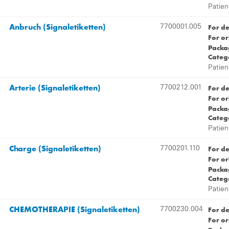
Patien
Anbruch (Signaletiketten)
For d
7700001.005
For or
Packag
Categ
Patien
Arterie (Signaletiketten)
For d
7700212.001
For or
Packag
Categ
Patien
Charge (Signaletiketten)
For d
7700201.110
For or
Packag
Categ
Patien
CHEMOTHERAPIE (Signaletiketten)
For d
7700230.004
For or