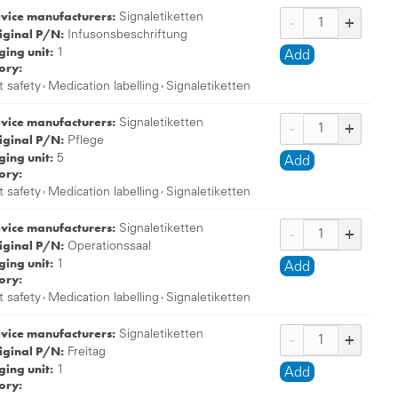
evice manufacturers:
Signaletiketten
iginal P/N:
Infusonsbeschriftung
ing unit:
1
Add
ory:
,
,
t safety
Medication labelling
Signaletiketten
evice manufacturers:
Signaletiketten
iginal P/N:
Pflege
ing unit:
5
Add
ory:
,
,
t safety
Medication labelling
Signaletiketten
evice manufacturers:
Signaletiketten
iginal P/N:
Operationssaal
ing unit:
1
Add
ory:
,
,
t safety
Medication labelling
Signaletiketten
evice manufacturers:
Signaletiketten
iginal P/N:
Freitag
ing unit:
1
Add
ory: