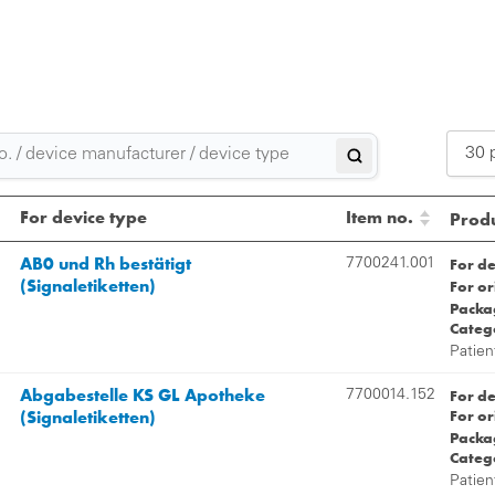
30 
2
For device type
Item no.
Produ
3
AB0 und Rh bestätigt
For d
7700241.001
(Signaletiketten)
For or
5
Packag
Categ
Patien
Abgabestelle KS GL Apotheke
For d
7700014.152
(Signaletiketten)
For or
Packag
Categ
Patien