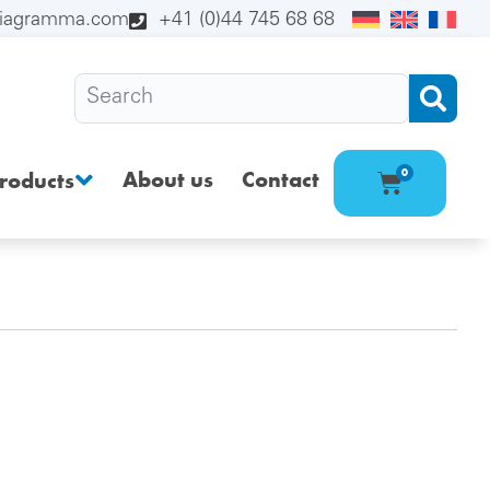
diagramma.com
+41 (0)44 745 68 68
About us
Contact
0
roducts