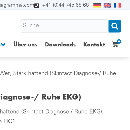
diagramma.com
+41 (0)44 745 68 68
0
Über uns
Downloads
Kontakt
e
et, Stark haftend (Skintact Diagnose-/ Ruhe
 Diagnose-/ Ruhe EKG)
haftend (Skintact Diagnose-/ Ruhe EKG)
he EKG