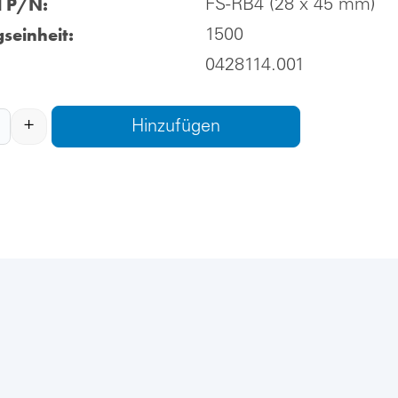
l P/N:
FS-RB4 (28 x 45 mm)
seinheit:
1500
0428114.001
+
Hinzufügen