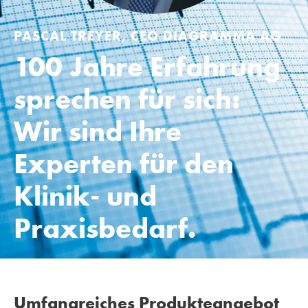
PASCAL TREYER, CEO DIAGRAMMA AG
100 Jahre Erfahrung
sprechen für sich:
Wir sind Ihre
Experten für den
Klinik- und
Praxisbedarf.
Umfangreiches Produkteangebot