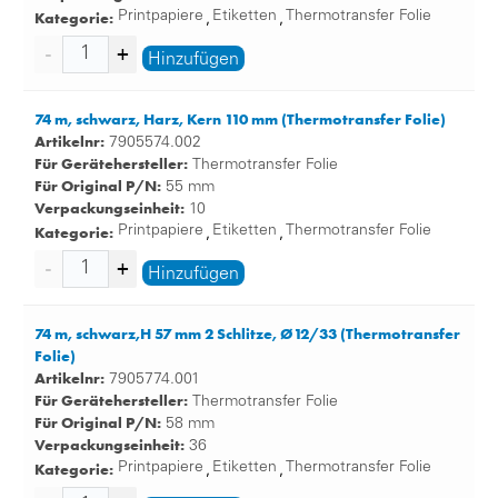
Kategorie:
Printpapiere
Etiketten
Thermotransfer Folie
,
,
Hinzufügen
74 m, schwarz, Harz, Kern 110 mm (Thermotransfer Folie)
Artikelnr:
7905574.002
Für Gerätehersteller:
Thermotransfer Folie
Für Original P/N:
55 mm
Verpackungseinheit:
10
Kategorie:
Printpapiere
Etiketten
Thermotransfer Folie
,
,
Hinzufügen
74 m, schwarz,H 57 mm 2 Schlitze, Ø12/33 (Thermotransfer
Folie)
Artikelnr:
7905774.001
Für Gerätehersteller:
Thermotransfer Folie
Für Original P/N:
58 mm
Verpackungseinheit:
36
Kategorie:
Printpapiere
Etiketten
Thermotransfer Folie
,
,