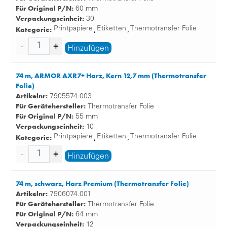
Für Original P/N:
60 mm
Verpackungseinheit:
30
Kategorie:
Printpapiere
Etiketten
Thermotransfer Folie
,
,
Hinzufügen
74 m, ARMOR AXR7+ Harz, Kern 12,7 mm (Thermotransfer
Folie)
Artikelnr:
7905574.003
Für Gerätehersteller:
Thermotransfer Folie
Für Original P/N:
55 mm
Verpackungseinheit:
10
Kategorie:
Printpapiere
Etiketten
Thermotransfer Folie
,
,
Hinzufügen
74 m, schwarz, Harz Premium (Thermotransfer Folie)
Artikelnr:
7906074.001
Für Gerätehersteller:
Thermotransfer Folie
Für Original P/N:
64 mm
Verpackungseinheit:
12