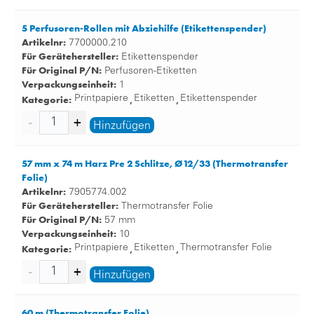
5 Perfusoren-Rollen mit Abziehilfe (Etikettenspender)
Artikelnr:
7700000.210
Für Gerätehersteller:
Etikettenspender
Für Original P/N:
Perfusoren-Etiketten
Verpackungseinheit:
1
Kategorie:
Printpapiere
Etiketten
Etikettenspender
,
,
Hinzufügen
57 mm x 74 m Harz Pre 2 Schlitze, Ø12/33 (Thermotransfer
Folie)
Artikelnr:
7905774.002
Für Gerätehersteller:
Thermotransfer Folie
Für Original P/N:
57 mm
Verpackungseinheit:
10
Kategorie:
Printpapiere
Etiketten
Thermotransfer Folie
,
,
Hinzufügen
60 m (Thermotransfer Folie)