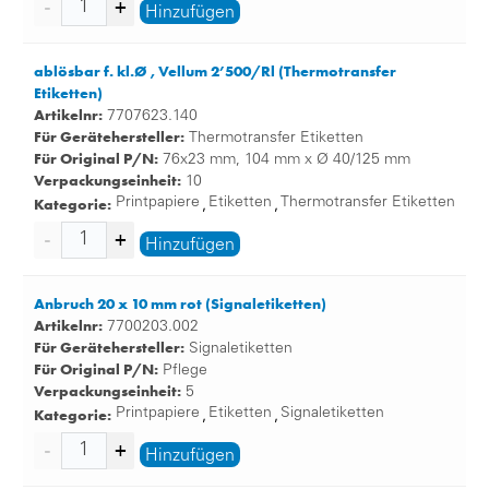
Hinzufügen
ablösbar f. kl.Ø , Vellum 2’500/Rl (Thermotransfer
Etiketten)
Artikelnr:
7707623.140
Für Gerätehersteller:
Thermotransfer Etiketten
Für Original P/N:
76x23 mm, 104 mm x Ø 40/125 mm
Verpackungseinheit:
10
Kategorie:
Printpapiere
Etiketten
Thermotransfer Etiketten
,
,
Hinzufügen
Anbruch 20 x 10 mm rot (Signaletiketten)
Artikelnr:
7700203.002
Für Gerätehersteller:
Signaletiketten
Für Original P/N:
Pflege
Verpackungseinheit:
5
Kategorie:
Printpapiere
Etiketten
Signaletiketten
,
,
Hinzufügen