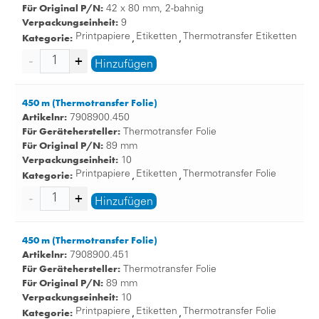
Für Original P/N:
42 x 80 mm, 2-bahnig
Verpackungseinheit:
9
Kategorie:
Printpapiere
Etiketten
Thermotransfer Etiketten
,
,
Hinzufügen
450 m (Thermotransfer Folie)
Artikelnr:
7908900.450
Für Gerätehersteller:
Thermotransfer Folie
Für Original P/N:
89 mm
Verpackungseinheit:
10
Kategorie:
Printpapiere
Etiketten
Thermotransfer Folie
,
,
Hinzufügen
450 m (Thermotransfer Folie)
Artikelnr:
7908900.451
Für Gerätehersteller:
Thermotransfer Folie
Für Original P/N:
89 mm
Verpackungseinheit:
10
Kategorie:
Printpapiere
Etiketten
Thermotransfer Folie
,
,