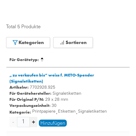
Total 5 Produkte
Kategorien
Sortieren
Für Gerätetyp:
„zu verkaufen bis“ weiss f. METO-Spender
(Signaletiketten)
Artikelnr:
7702928.925
Für Gerätehersteller:
Signaletiketten
Für Original P/N:
29 x 28 mm
Verpackungseinheit:
30
Kategorie:
Printpapiere
Etiketten
Signaletiketten
,
,
Hinzufügen