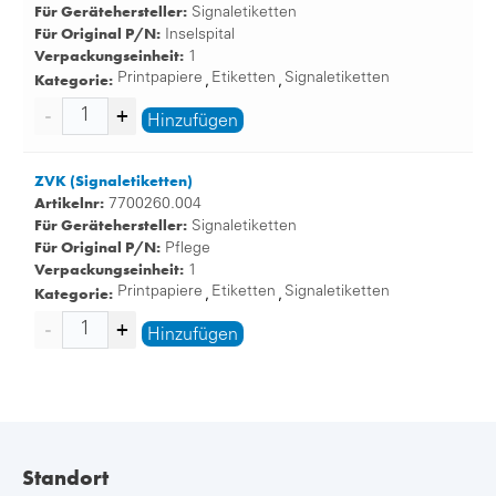
Für Gerätehersteller:
Signaletiketten
Für Original P/N:
Inselspital
Verpackungseinheit:
1
Kategorie:
Printpapiere
Etiketten
Signaletiketten
,
,
Hinzufügen
ZVK (Signaletiketten)
Artikelnr:
7700260.004
Für Gerätehersteller:
Signaletiketten
Für Original P/N:
Pflege
Verpackungseinheit:
1
Kategorie:
Printpapiere
Etiketten
Signaletiketten
,
,
Hinzufügen
Standort