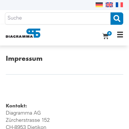
0
Ho
Impressum​
Pro
Übe
Do
Kon
Kontakt:
Diagramma AG
Zürcherstrasse 152
CH-8953 Dietikon