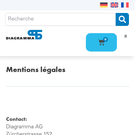
0
Ho
Pro
Mentions légales
Qu
Con
Contact:
Diagramma AG
Zürcherstrasse 152