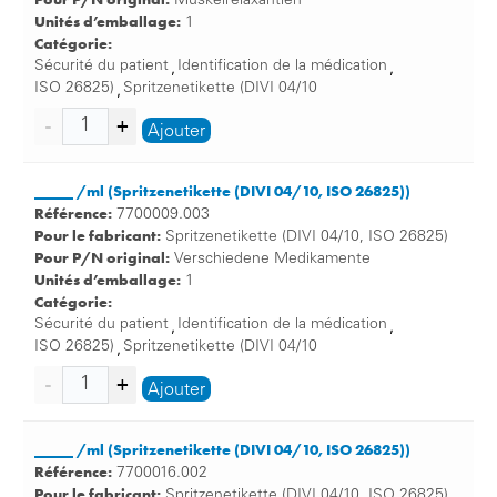
Muskelrelaxantien
Unités d’emballage:
1
La sécurité du patient: Les bracelets de patients et le
Catégorie:
marquage des médicaments dans la pratique
Sécurité du patient
Identification de la médication
,
,
ISO 26825)
Spritzenetikette (DIVI 04/10
,
Une chose est claire: avec les produits appropriés pour la
sécurité du patient, il y a nettement moins d’erreurs!
Ajouter
Bracelets d’identification patient:
_____ /ml (Spritzenetikette (DIVI 04/10, ISO 26825))
La sécurité des patients commence déjà pour les
Référence:
nouveau-nés qui reçoivent le bracelet typique avec
7700009.003
Pour le fabricant:
Spritzenetikette (DIVI 04/10, ISO 26825)
leur nom autour du poignet. Celui-ci permet
Pour P/N original:
Verschiedene Medikamente
d’exclure toute confusion pour que chaque maman
Unités d’emballage:
1
reçoive son bébé.
Catégorie:
Les bracelets d’identification jouent également un
Sécurité du patient
Identification de la médication
,
,
grand rôle pour les enfants, les jeunes et les
ISO 26825)
Spritzenetikette (DIVI 04/10
,
adultes car ils doivent visualiser le nom, les
données du patient, son numéro d’assurance et
Ajouter
d’éventuelles particularités.
Si le patient souffre par exemple d’une allergie
_____ /ml (Spritzenetikette (DIVI 04/10, ISO 26825))
contre une substance précise, ceci est un point
Référence:
7700016.002
important à marquer sur le bracelet. Le médecin
Pour le fabricant:
Spritzenetikette (DIVI 04/10, ISO 26825)