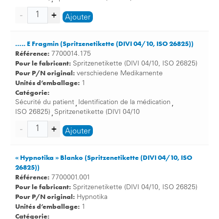
Ajouter
….. E Fragmin (Spritzenetikette (DIVI 04/10, ISO 26825))
Référence:
7700014.175
Pour le fabricant:
Spritzenetikette (DIVI 04/10, ISO 26825)
Pour P/N original:
verschiedene Medikamente
Unités d’emballage:
1
Catégorie:
Sécurité du patient
Identification de la médication
,
,
ISO 26825)
Spritzenetikette (DIVI 04/10
,
Ajouter
« Hypnotika » Blanko (Spritzenetikette (DIVI 04/10, ISO
26825))
Référence:
7700001.001
Pour le fabricant:
Spritzenetikette (DIVI 04/10, ISO 26825)
Pour P/N original:
Hypnotika
Unités d’emballage:
1
Catégorie: