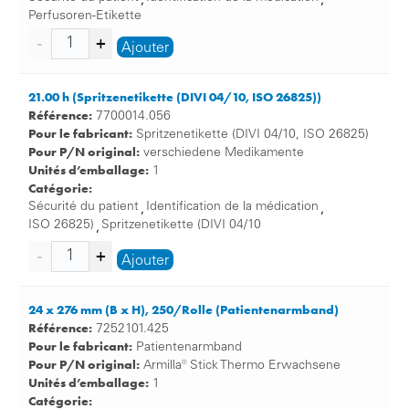
,
,
Perfusoren-Etikette
Ajouter
21.00 h (Spritzenetikette (DIVI 04/10, ISO 26825))
Référence:
7700014.056
Pour le fabricant:
Spritzenetikette (DIVI 04/10, ISO 26825)
Pour P/N original:
verschiedene Medikamente
Unités d’emballage:
1
Catégorie:
Sécurité du patient
Identification de la médication
,
,
ISO 26825)
Spritzenetikette (DIVI 04/10
,
Ajouter
24 x 276 mm (B x H), 250/Rolle (Patientenarmband)
Référence:
7252101.425
Pour le fabricant:
Patientenarmband
Pour P/N original:
Armilla® Stick Thermo Erwachsene
Unités d’emballage:
1
Catégorie: