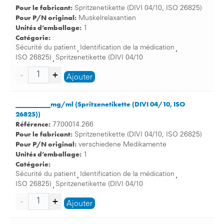
d’une prise en charge médicale sans danger avec les
Pour le fabricant:
Spritzenetikette (DIVI 04/10, ISO 26825)
produits qui permettent de garantir la sécurité des
Pour P/N original:
Muskelrelaxantien
patients.
Unités d’emballage:
1
Catégorie:
Vous cherchez des bracelets d’identification de haute
Sécurité du patient
Identification de la médication
,
,
qualité ? Et souhaitez optimiser le marquage de vos
ISO 26825)
Spritzenetikette (DIVI 04/10
,
médicaments ? Jetez donc un coup d’œil sur la vaste
gamme de notre boutique en ligne.
Ajouter
Nous garantissons des prix avantageux et une livraison
__________mg/ml (Spritzenetikette (DIVI 04/10, ISO
rapide qui vous permettront d’appréhender votre
26825))
problème de sécurité aussi rapidement que possible.
Référence:
7700014.266
Pour le fabricant:
Spritzenetikette (DIVI 04/10, ISO 26825)
Pour P/N original:
verschiedene Medikamente
Unités d’emballage:
1
Catégorie:
Sécurité du patient
Identification de la médication
,
,
ISO 26825)
Spritzenetikette (DIVI 04/10
,
Ajouter