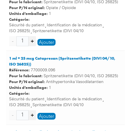
Pour le fabricant:
Spritzenetikette (DIVI 04/10, ISO 26825)
Pour P/N original:
Opiate / Opioide
Unités d’emballage:
1
Catégorie:
Sécurité du patient
Identification de la médication
,
,
ISO 26825)
Spritzenetikette (DIVI 04/10
,
Ajouter
1 ml = 25 mcg Catapresan (Spritzenetikette (DIVI 04/10,
ISO 26825))
Référence:
7700009.096
Pour le fabricant:
Spritzenetikette (DIVI 04/10, ISO 26825)
Pour P/N original:
Antihypertonika Vasodilatantien
Unités d’emballage:
1
Catégorie:
Sécurité du patient
Identification de la médication
,
,
ISO 26825)
Spritzenetikette (DIVI 04/10
,
Ajouter