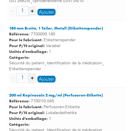
ISO 26825)
Spritzenetikette (DIVI 04/10
,
Ajouter
180 mm Breite, 1 Teiler, Metall (Etikettenspender)
Référence:
7700000.180
Pour le fabricant:
Etikettenspender
Pour P/N original:
Variabel
Unités d’emballage:
1
Catégorie:
Sécurité du patient
Identification de la médication
,
,
Etikettenspender
Ajouter
200 ml Ropivacain 2 mg/ml (Perfusoren-Etikette)
Référence:
7700110.045
Pour le fabricant:
Perfusoren-Etikette
Pour P/N original:
Lokalanästhetika
Unités d’emballage:
1
Catégorie:
Sécurité du patient
Identification de la médication