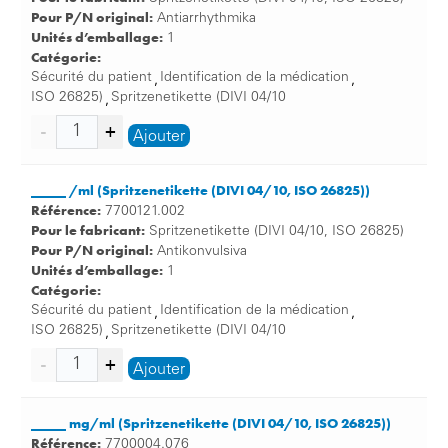
voit directement cette information qui est portée
Pour P/N original:
Antiarrhythmika
par le patient, de sorte qu’il n’a pas besoin de
Unités d’emballage:
1
compulser son dossier – un gain de temps
Catégorie:
inestimable en cas de danger.
Sécurité du patient
Identification de la médication
,
,
Étiquettes d’identification des médicaments:
ISO 26825)
Spritzenetikette (DIVI 04/10
,
Non seulement les allergies aux substances jouent
Ajouter
un rôle important. Mais aussi un faux médicament
administré à un patient non allergique peut être
évité sans problème!
_____ /ml (Spritzenetikette (DIVI 04/10, ISO 26825))
L’identification correcte des médicaments et des
Référence:
7700121.002
Pour le fabricant:
substances est incontournable. Les étiquettes
Spritzenetikette (DIVI 04/10, ISO 26825)
Pour P/N original:
éditées automatiquement ne laissent aucun doute
Antikonvulsiva
Unités d’emballage:
1
quant au médicament, à l’ingrédient actif, à la
Catégorie:
quantité et au dosage. Les marquages à la main, les
Sécurité du patient
Identification de la médication
,
,
écritures illisibles sont du passé. L’identification
ISO 26825)
Spritzenetikette (DIVI 04/10
,
automatique minimise les sources d’erreur tout en
augmentant la sécurité des patients.
Ajouter
La sécurité du patient: les produits adaptés à la
sécurité du patient
_____ mg/ml (Spritzenetikette (DIVI 04/10, ISO 26825))
Optez en faveur des traitements médicaux sans erreur et
Référence:
7700004.076