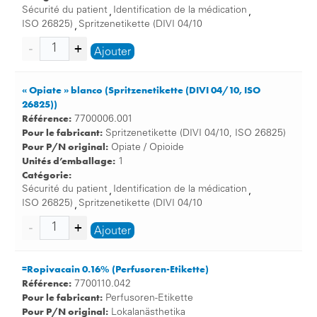
Sécurité du patient
Identification de la médication
,
,
ISO 26825)
Spritzenetikette (DIVI 04/10
,
Ajouter
« Opiate » blanco (Spritzenetikette (DIVI 04/10, ISO
26825))
Référence:
7700006.001
Pour le fabricant:
Spritzenetikette (DIVI 04/10, ISO 26825)
Pour P/N original:
Opiate / Opioide
Unités d’emballage:
1
Catégorie:
Sécurité du patient
Identification de la médication
,
,
ISO 26825)
Spritzenetikette (DIVI 04/10
,
Ajouter
=Ropivacain 0.16% (Perfusoren-Etikette)
Référence:
7700110.042
Pour le fabricant:
Perfusoren-Etikette
Pour P/N original:
Lokalanästhetika