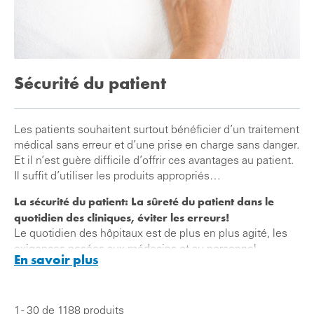
Sécurité du patient
Les patients souhaitent surtout bénéficier d’un traitement
médical sans erreur et d’une prise en charge sans danger.
Et il n’est guère difficile d’offrir ces avantages au patient.
Il suffit d’utiliser les produits appropriés…
La sécurité du patient: La sûreté du patient dans le
quotidien des cliniques, éviter les erreurs!
Le quotidien des hôpitaux est de plus en plus agité, les
exigences posées aux médecins et au personnel
En savoir plus
soignant sont énormes. C’est pourquoi, il est très
important de garantir la sécurité des patients par des
produits utiles.
1 - 30 de 1188 produits
La plupart des traitements médicaux incorrects et