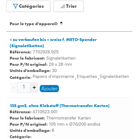
Catégories
Trier
Pour le type d’appareil:
« zu verkaufen bis » weiss f. METO-Spender
(Signaletiketten)
Référence:
7702928.925
Pour le fabricant:
Signaletiketten
Pour P/N original:
29 x 28 mm
Unités d’emballage:
30
Catégorie:
Papiers d’imprimante
Etiquettes
Signaletiketten
,
,
Ajouter
135 gm2, ohne Klebstoff (Thermotransfer Karten)
Référence:
4710523.001
Pour le fabricant:
Thermotransfer Karten
Pour P/N original:
105 mm x Ø70/200 endlos
Unités d’emballage:
6
Catégorie: