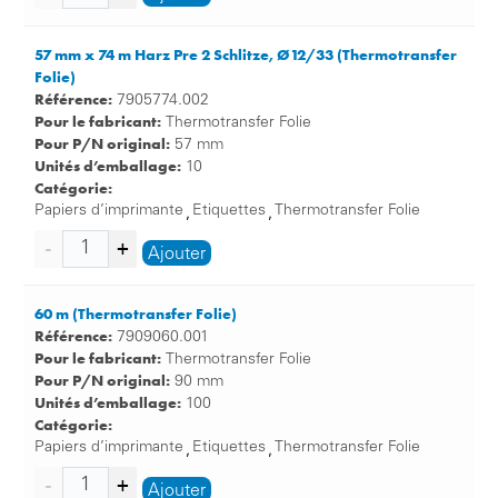
57 mm x 74 m Harz Pre 2 Schlitze, Ø12/33 (Thermotransfer
Folie)
Référence:
7905774.002
Pour le fabricant:
Thermotransfer Folie
Pour P/N original:
57 mm
Unités d’emballage:
10
Catégorie:
Papiers d’imprimante
Etiquettes
Thermotransfer Folie
,
,
Ajouter
60 m (Thermotransfer Folie)
Référence:
7909060.001
Pour le fabricant:
Thermotransfer Folie
Pour P/N original:
90 mm
Unités d’emballage:
100
Catégorie:
Papiers d’imprimante
Etiquettes
Thermotransfer Folie
,
,
Ajouter