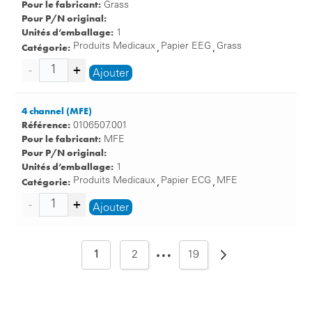
Pour le fabricant:
Grass
Pour P/N original:
Unités d’emballage:
1
Catégorie:
Produits Medicaux
Papier EEG
Grass
,
,
Ajouter
4 channel (MFE)
Référence:
0106507.001
Pour le fabricant:
MFE
Pour P/N original:
Unités d’emballage:
1
Catégorie:
Produits Medicaux
Papier ECG
MFE
,
,
Ajouter
…
1
2
19