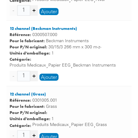
Catégorie:
Produits Medicaux
Papier EEG
Alvar
,
,
que nous proposons vous offrent les avantages
Ajouter
incontournables suivants:
Un diagnostic précis grâce à une impression précise
12 channel (Beckman Instruments)
Les enregistrements précis des résultats de vos EEG,
Référence:
0300507.000
ECG, CTG et EMG assurent un diagnostic vérifiable.
Pour le fabricant:
Beckman Instruments
Papiers adaptés à votre appareillage
Pour P/N original:
30/15/3 266 mm x 300 m-z-
Papiers médicaux: choisir et acheter des exécutions
Unités d’emballage:
1
diverses
Catégorie:
Vous souhaitez acheter des papiers médicaux de haute
Produits Medicaux
Papier EEG
Beckman Instruments
,
,
qualité? Notre vaste gamme de papiers d’enregistrement
Ajouter
vaut le coup d’œil!
Notre boutique en ligne vous propose des papiers
12 channel (Grass)
médicaux pour toutes les applications usuelles. Quel que
Référence:
0301005.001
soit le papier dont vous avez besoin pour vos
Pour le fabricant:
Grass
appareillages d’EEG, ECG, de CTG ou d’EMG, nous
Pour P/N original:
pouvons vous livrer le papier et les accessoires dont vous
Unités d’emballage:
1
avez besoin:
Catégorie:
Produits Medicaux
Papier EEG
Grass
,
,
Papier à ECG et à CTG:
Ajouter