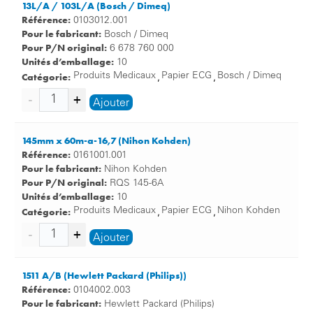
13L/A / 103L/A (Bosch / Dimeq)
Les produits de notre gamme sont utilisés dans les
Référence:
0103012.001
hôpitaux et les cabinets médicaux tout comme pour les
Pour le fabricant:
Bosch / Dimeq
interventions mobiles chez le patient.
Pour P/N original:
6 678 760 000
Unités d’emballage:
10
Nos papiers d’enregistrement sont de qualité constante
Catégorie:
Produits Medicaux
Papier ECG
Bosch / Dimeq
,
,
et se caractérisent par leur grande pureté. Nos fabricants
de papier garantissent une haute qualité mise à l’épreuve
Ajouter
dans leurs propres laboratoires par des tests et des
contrôles de qualité.
145mm x 60m-a-16,7 (Nihon Kohden)
Laissez vous convaincre par l’excellente qualité des
Référence:
0161001.001
papiers d’enregistrement et commandez dès aujourd’hui
Pour le fabricant:
Nihon Kohden
Pour P/N original:
dans notre boutique en ligne.
RQS 145-6A
Unités d’emballage:
10
Catégorie:
Produits Medicaux
Papier ECG
Nihon Kohden
,
,
Ajouter
1511 A/B (Hewlett Packard (Philips))
Référence:
0104002.003
Pour le fabricant:
Hewlett Packard (Philips)