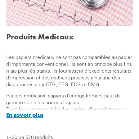
Produits Medicaux
Les papiers médicaux ne sont pas comparables au papier
d’imprimante conventionnel. Ils sont en principe plus fins
mais plus résistants. Ils fournissent d’excellents résultats
d’impression et des matrices précises ainsi que des
diagrammes pour CTG, EEG, ECG et EMG.
Papiers médicaux: papiers d’enregistrement haut de
gamme selon les normes légales
Dans le secteur sanitaire, les papiers d’enregistrement
En savoir plus
doivent répondre à des critères très stricts. Les
caractéristiques telles l’épaisseur des fibres, l’absorption
ou la résistance à l’eau, la pureté et la perméabilité sont
définies. Dans ce cas, non les règles nationales mais les
1 - 30 de 570 produits