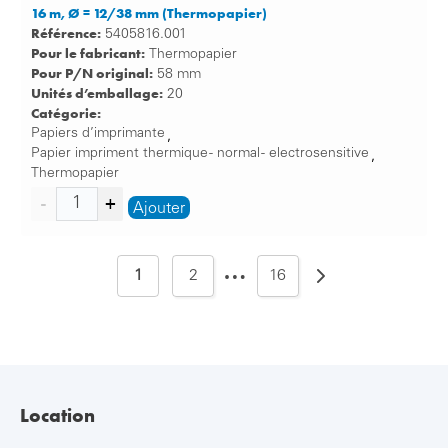
16 m, Ø = 12/38 mm (Thermopapier)
Référence:
5405816.001
Pour le fabricant:
Thermopapier
Pour P/N original:
58 mm
Unités d’emballage:
20
Catégorie:
Papiers d’imprimante
,
Papier impriment thermique - normal - electrosensitive
,
Thermopapier
Ajouter
…
1
2
16
Location