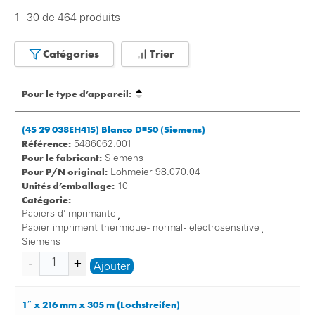
différents types de papier d’impression: papiers imprimés
1 - 30 de 464 produits
et non imprimés, versions spéciales en rouleaux et en
liasses.
Catégories
Trier
Pour en savoir plus sur les différentes versions et
applications de notre papier pour imprimantes médicales,
cliquez ici:
Pour le type d’appareil:
Papier thermique:
(45 29 038EH415) Blanco D=50 (Siemens)
Notre papier thermique est un papier spécial utilisé
Référence:
5486062.001
dans différentes imprimantes thermiques. Ce papier
Pour le fabricant:
Siemens
contient une couche thermosensible qui produit
Pour P/N original:
Lohmeier 98.070.04
son colorant sous l’effet de la chaleur. Vous obtenez
Unités d’emballage:
10
chez nous le papier thermique dans de nombreuses
Catégorie:
variantes et dans des tailles diverses. Nous avons
Papiers d’imprimante
,
même en stock le papier en rouleau, nous
Papier impriment thermique - normal - electrosensitive
,
distinguons la qualité standard et la qualité
Siemens
d’archivage. Vous trouverez ainsi le papier
Ajouter
thermique adapté à vos besoins individuels dans
notre boutique.
Papier électrosensible:
1″ x 216 mm x 305 m (Lochstreifen)