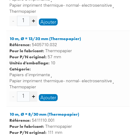
,
Papier impriment thermique - normal - electrosensitive
,
Thermopapier
Ajouter
10 m, Ø = 13/32 mm (Thermopapier)
Référence:
5405710.032
Pour le fabricant:
Thermopapier
Pour P/N original:
57 mm
Unités d’emballage:
10
Catégorie:
Papiers d’imprimante
,
Papier impriment thermique - normal - electrosensitive
,
Thermopapier
Ajouter
10 m, Ø = 8/30 mm (Thermopapier)
Référence:
5411110.001
Pour le fabricant:
Thermopapier
Pour P/N original:
111 mm