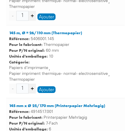
Papier impriment thermique - normal - electrosensitive
,
Thermopapier
Ajouter
145 m, Ø = 26/110 mm (Thermopapier)
Référence:
5406001.145
Pour le fabricant:
Thermopapier
Pour P/N original:
60 mm
Unités d’emballage:
10
Catégorie:
Papiers d’imprimante
,
Papier impriment thermique - normal - electrosensitive
,
Thermopapier
Ajouter
145 mm x Ø 25/170 mm (Printerpapier Mehrlagig)
Référence:
4914517.001
Pour le fabricant:
Printerpapier Mehrlagig
Pour P/N original:
7-Fach
Unités d’emballage:
6