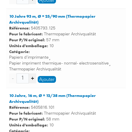
Ajouter
Papier en rouleaux, à bords perforés et papier
continue:
10 Jahre 93 m, Ø = 25/90 mm (Thermopapier
Nous proposons également différents rouleaux de
Archivqualität)
papier dans notre boutique, par exemple des
Référence:
5405793.125
rouleaux pour caisses enregistreuses et des
Pour le fabricant:
Thermopapier Archivqualität
rouleaux de bons de caisse dans des qualités et
Pour P/N original:
57 mm
tailles diverses mais aussi des rouleaux pour
Unités d’emballage:
10
imprimantes avec perforation centrale et bords
Catégorie:
perforés. Les papiers à bords perforés ne sont pas
Papiers d’imprimante
,
seulement disponibles en rouleaux mais aussi en
Papier impriment thermique - normal - electrosensitive
,
Thermopapier Archivqualität
papier ordinaire. Nous avons également en stock du
papier continu de taille diverse (même en version
Ajouter
gommée).
Étiquettes:
10 Jahre, 16 m, Ø = 12/38 mm (Thermopapier
Nos étiquettes en différentes tailles et conceptions
Archivqualität)
(p. ex. étiquettes à colle humide) sont tout aussi
Référence:
5405816.101
importantes. Dans une autre sous-catégorie de
Pour le fabricant:
Thermopapier Archivqualität
papiers pour imprimantes, nous proposons
Pour P/N original:
58 mm
également des étiquettes à transfert thermique et
Unités d’emballage:
10
des étiquettes thermiques directes ainsi que des
Catégorie: