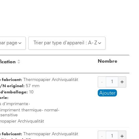
par page
Trier par type d'appareil : A - Z
0 par page
Trier par type d'appareil : A - Z
Nombre
ication
0 par page
Trier par type d'appareil : Z - A
e fabricant:
0 par page
Thermopapier Archivqualität
/N original:
57 mm
 d’emballage:
10
Ajouter
rie:
,
s d’imprimante
 impriment thermique - normal -
osensitive
opapier Archivqualität
e fabricant:
Thermopapier Archivqualität