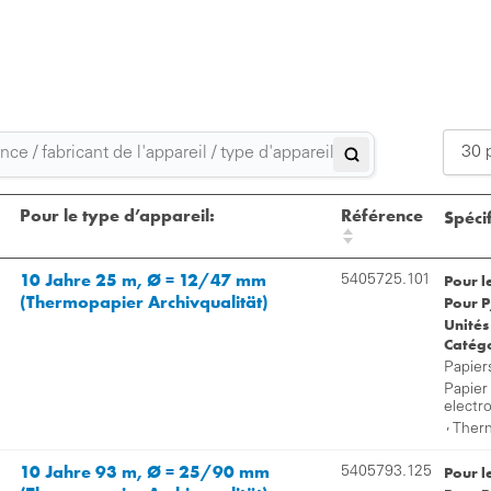
30 
2
Pour le type d’appareil:
Référence
Spécif
3
10 Jahre 25 m, Ø = 12/47 mm
Pour l
5405725.101
5
(Thermopapier Archivqualität)
Pour P
Unités
Catégo
Papier
Papier
electr
,
Therm
10 Jahre 93 m, Ø = 25/90 mm
Pour l
5405793.125