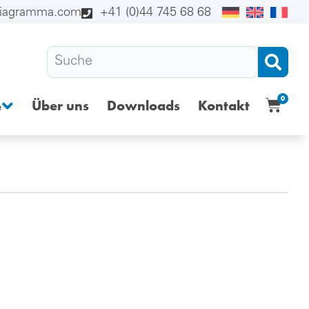
diagramma.com
+41 (0)44 745 68 68
0
Über uns
Downloads
Kontakt
e