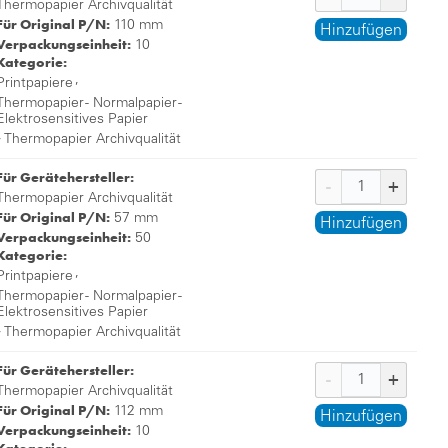
Thermopapier Archivqualität
Für Original P/N:
110 mm
Hinzufügen
Verpackungseinheit:
10
Kategorie:
,
Printpapiere
Thermopapier - Normalpapier -
Elektrosensitives Papier
,
Thermopapier Archivqualität
Für Gerätehersteller:
Thermopapier Archivqualität
Für Original P/N:
57 mm
Hinzufügen
Verpackungseinheit:
50
Kategorie:
,
Printpapiere
Thermopapier - Normalpapier -
Elektrosensitives Papier
,
Thermopapier Archivqualität
Für Gerätehersteller:
Thermopapier Archivqualität
Für Original P/N:
112 mm
Hinzufügen
Verpackungseinheit:
10