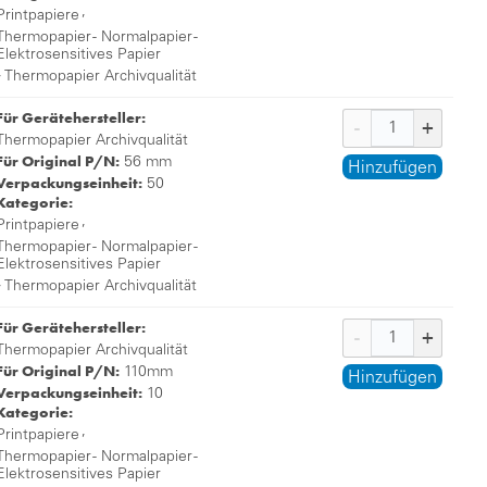
,
Printpapiere
Thermopapier - Normalpapier -
Elektrosensitives Papier
,
Thermopapier Archivqualität
Für Gerätehersteller:
Thermopapier Archivqualität
Für Original P/N:
56 mm
Hinzufügen
Verpackungseinheit:
50
Kategorie:
,
Printpapiere
Thermopapier - Normalpapier -
Elektrosensitives Papier
,
Thermopapier Archivqualität
Für Gerätehersteller:
Thermopapier Archivqualität
Für Original P/N:
110mm
Hinzufügen
Verpackungseinheit:
10
Kategorie:
,
Printpapiere
Thermopapier - Normalpapier -
Elektrosensitives Papier