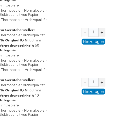
Kategorie:
,
Printpapiere
Thermopapier - Normalpapier -
Elektrosensitives Papier
,
Thermopapier Archivqualität
Für Gerätehersteller:
Thermopapier Archivqualität
Für Original P/N:
80 mm
Hinzufügen
Verpackungseinheit:
50
Kategorie:
,
Printpapiere
Thermopapier - Normalpapier -
Elektrosensitives Papier
,
Thermopapier Archivqualität
Für Gerätehersteller:
Thermopapier Archivqualität
Für Original P/N:
60 mm
Hinzufügen
Verpackungseinheit:
10
Kategorie:
,
Printpapiere
Thermopapier - Normalpapier -
Elektrosensitives Papier