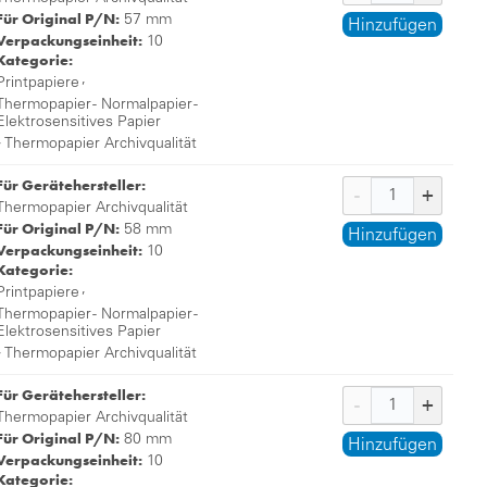
Für Original P/N:
57 mm
Hinzufügen
Verpackungseinheit:
10
Kategorie:
,
Printpapiere
Thermopapier - Normalpapier -
Elektrosensitives Papier
,
Thermopapier Archivqualität
Für Gerätehersteller:
Thermopapier Archivqualität
Für Original P/N:
58 mm
Hinzufügen
Verpackungseinheit:
10
Kategorie:
,
Printpapiere
Thermopapier - Normalpapier -
Elektrosensitives Papier
,
Thermopapier Archivqualität
Für Gerätehersteller:
Thermopapier Archivqualität
Für Original P/N:
80 mm
Hinzufügen
Verpackungseinheit:
10
Kategorie: