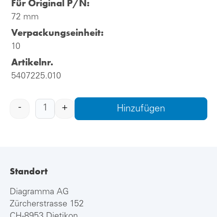
Für Original P/N:
72 mm
Verpackungseinheit:
10
Artikelnr.
5407225.010
-
+
Hinzufügen
Standort
Diagramma AG
Zürcherstrasse 152
CH-8953 Dietikon