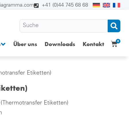
diagramma.com
+41 (0)44 745 68 68
0
Über uns
Downloads
Kontakt
e
motransfer Etiketten)
iketten)
 (Thermotransfer Etiketten)
n