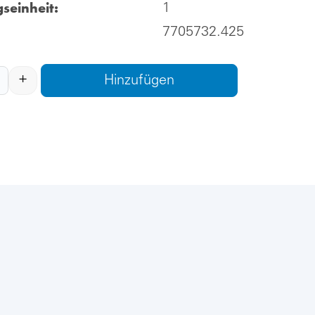
seinheit:
1
7705732.425
+
Hinzufügen