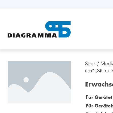
Start
/
Mediz
cm² (Skintac
Erwachse
Für Gerätet
Für Geräteh