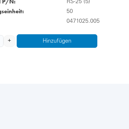
l P/N:
RS-25 (5)
seinheit:
50
0471025.005
+
Hinzufügen