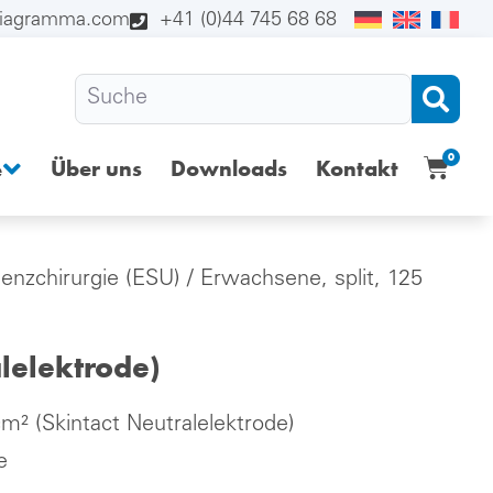
diagramma.com
+41 (0)44 745 68 68
0
Über uns
Downloads
Kontakt
e
enzchirurgie (ESU)
/ Erwachsene, split, 125
alelektrode)
m² (Skintact Neutralelektrode)
e