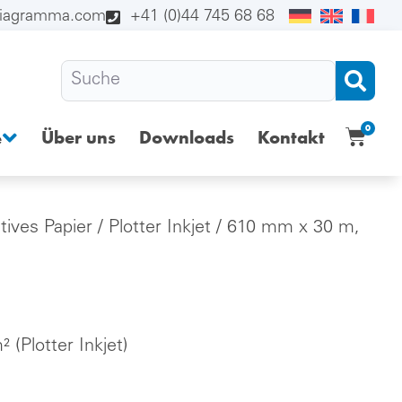
diagramma.com
+41 (0)44 745 68 68
0
Über uns
Downloads
Kontakt
e
tives Papier
/
Plotter Inkjet
/ 610 mm x 30 m,
(Plotter Inkjet)