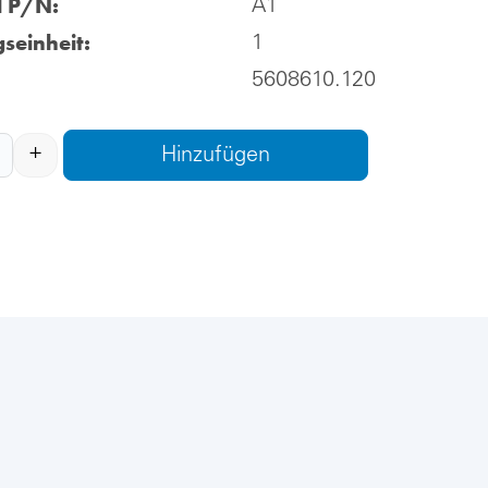
l P/N:
A1
seinheit:
1
5608610.120
+
Hinzufügen