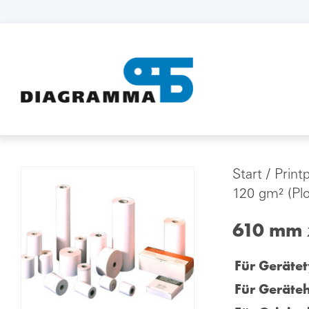
Start
/
Print
120 gm² (Plo
610 mm x
Für Gerätet
Für Geräteh