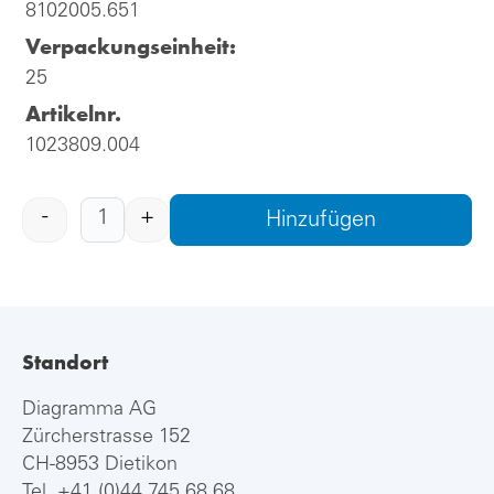
8102005.651
Verpackungseinheit:
25
Artikelnr.
1023809.004
-
+
Hinzufügen
Standort
Diagramma AG
Zürcherstrasse 152
CH-8953 Dietikon
Tel.
+41 (0)44 745 68 68