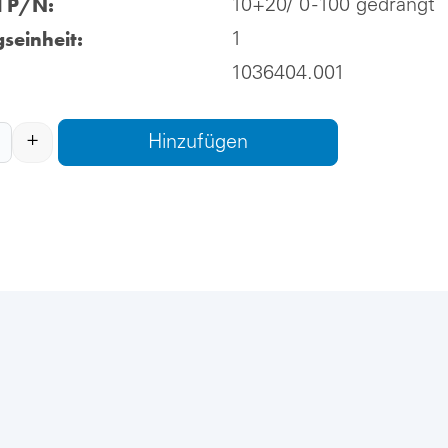
l P/N:
10+20/ 0 -100 gedrängt
seinheit:
1
1036404.001
+
Hinzufügen