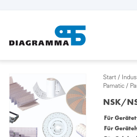
Start
/
Indus
Pamatic / P
NSK/NSG
Für Gerätet
Für Geräteh