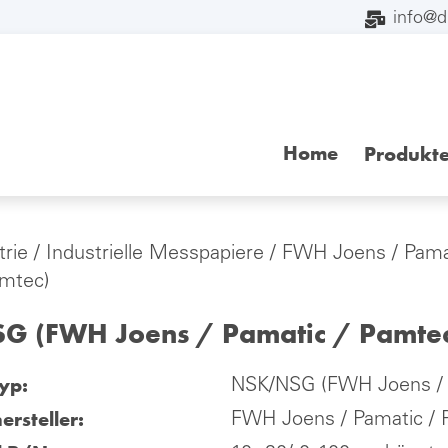
info@
Home
Produkt
trie
/
Industrielle Messpapiere
/
FWH Joens / Pama
amtec)
 (FWH Joens / Pamatic / Pamte
yp:
NSK/NSG (FWH Joens / 
ersteller:
FWH Joens / Pamatic /