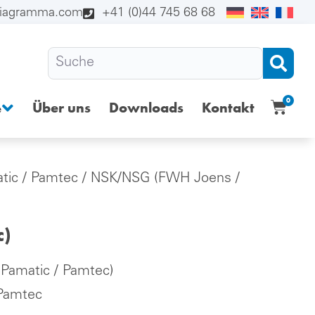
diagramma.com
+41 (0)44 745 68 68
0
Über uns
Downloads
Kontakt
e
tic / Pamtec
/ NSK/NSG (FWH Joens /
c)
Pamatic / Pamtec)
 Pamtec