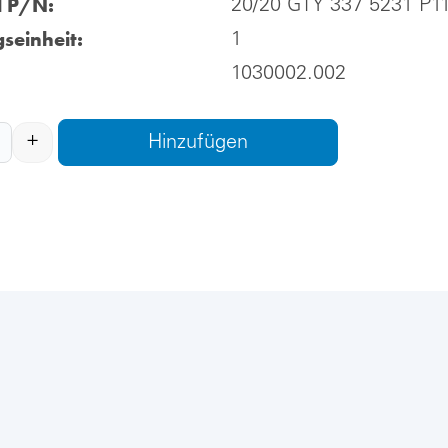
l P/N:
20/20 GTY 337 5231 P1
seinheit:
1
1030002.002
+
Hinzufügen