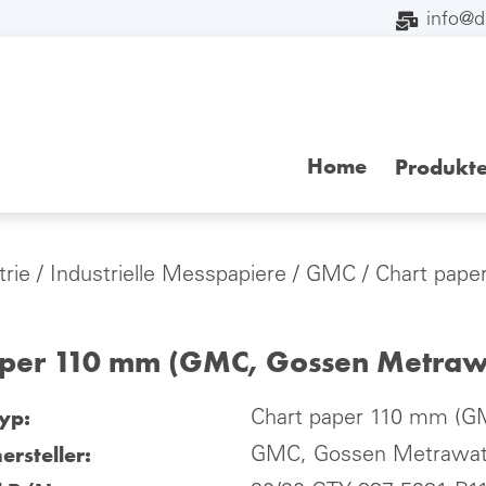
info@
Home
Produkt
trie
/
Industrielle Messpapiere
/
GMC
/ Chart pape
aper 110 mm (GMC, Gossen Metrawa
yp:
Chart paper 110 mm (G
ersteller:
GMC, Gossen Metrawatt