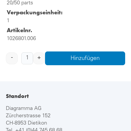
20/50 parts
Verpackungseinheit:
1
Artikelnr.
1026801.006
-
+
Hinzufügen
Standort
Diagramma AG
Zürcherstrasse 152
CH-8953 Dietikon
Tel.
+41 (0)44 745 68 68