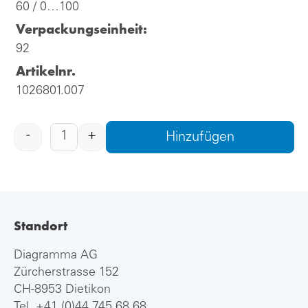
60 / 0…100
Verpackungseinheit:
92
Artikelnr.
1026801.007
-
+
Hinzufügen
Standort
Diagramma AG
Zürcherstrasse 152
CH-8953 Dietikon
Tel.
+41 (0)44 745 68 68