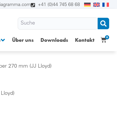
diagramma.com
+41 (0)44 745 68 68
0
Über uns
Downloads
Kontakt
e
aper 270 mm (JJ Lloyd)
Lloyd)