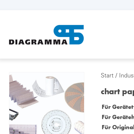
Start
/
Indus
chart pa
Für Gerätet
Für Geräteh
Für Origina