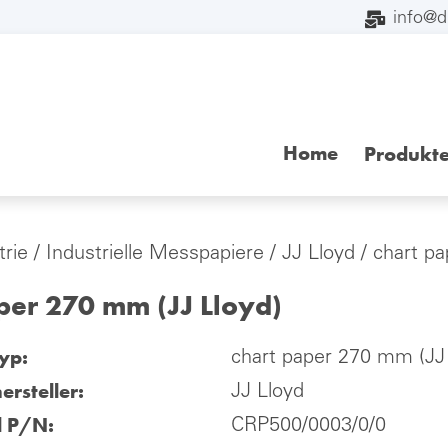
info@
Home
Produkt
trie
/
Industrielle Messpapiere
/
JJ Lloyd
/ chart p
per 270 mm (JJ Lloyd)
yp:
chart paper 270 mm (JJ 
ersteller:
JJ Lloyd
l P/N:
CRP500/0003/0/0