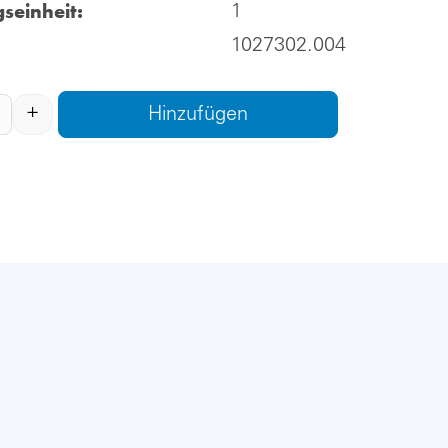
seinheit:
1
1027302.004
+
Hinzufügen