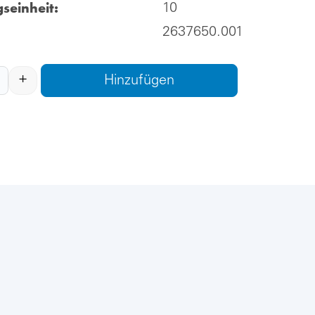
seinheit:
10
2637650.001
+
Hinzufügen