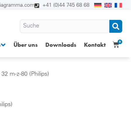
diagramma.com
+41 (0)44 745 68 68
0
Über uns
Downloads
Kontakt
e
32 m-z-80 (Philips)
lips)