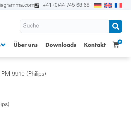
diagramma.com
+41 (0)44 745 68 68
0
Über uns
Downloads
Kontakt
e
 PM 9910 (Philips)
ips)