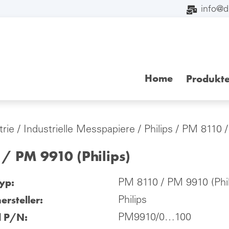
info@
Home
Produkt
trie
/
Industrielle Messpapiere
/
Philips
/ PM 8110 /
/ PM 9910 (Philips)
yp:
PM 8110 / PM 9910 (Phil
ersteller:
Philips
l P/N:
PM9910/0…100