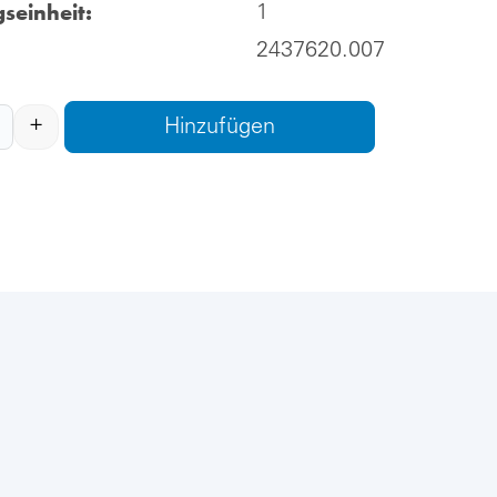
seinheit:
1
2437620.007
+
Hinzufügen