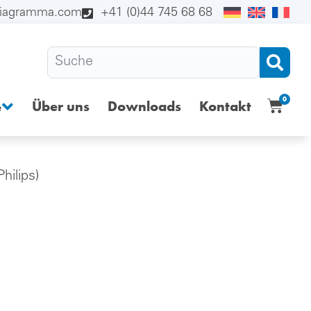
diagramma.com
+41 (0)44 745 68 68
0
Über uns
Downloads
Kontakt
e
hilips)