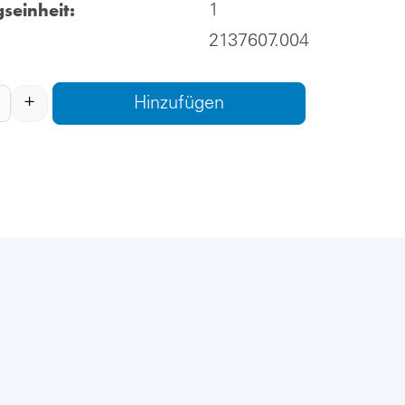
seinheit:
1
2137607.004
+
Hinzufügen