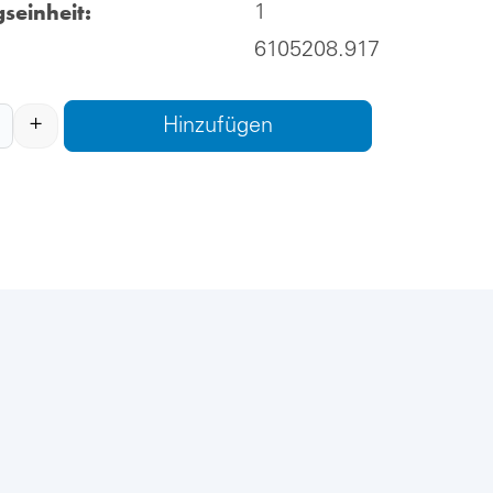
seinheit:
1
6105208.917
+
Hinzufügen