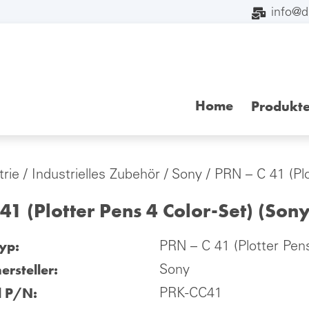
info@
Home
Produkt
trie
/
Industrielles Zubehör
/
Sony
/ PRN – C 41 (Plo
41 (Plotter Pens 4 Color-Set) (Sony
yp:
PRN – C 41 (Plotter Pens
ersteller:
Sony
l P/N:
PRK-CC41