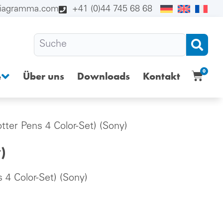
diagramma.com
+41 (0)44 745 68 68
0
Über uns
Downloads
Kontakt
e
tter Pens 4 Color-Set) (Sony)
)
 4 Color-Set) (Sony)