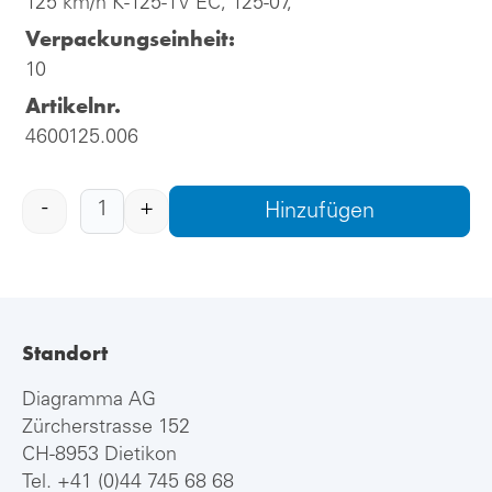
125 km/h K-125-1V EC, 125-07,
Verpackungseinheit:
10
Artikelnr.
4600125.006
-
+
Hinzufügen
Standort
Diagramma AG
Zürcherstrasse 152
CH-8953 Dietikon
Tel.
+41 (0)44 745 68 68