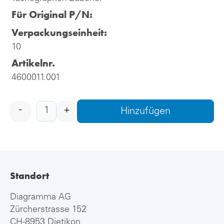
Für Original P/N:
Verpackungseinheit:
10
Artikelnr.
4600011.001
-
+
Hinzufügen
Standort
Diagramma AG
Zürcherstrasse 152
CH-8953 Dietikon