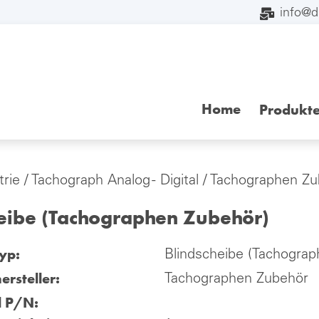
info@
Home
Produkt
trie
/
Tachograph Analog - Digital
/
Tachographen Zu
heibe (Tachographen Zubehör)
yp:
Blindscheibe (Tachogra
ersteller:
Tachographen Zubehör
l P/N: