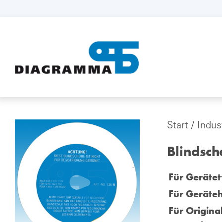
Start
/
Indus
Blindsc
Für Gerätet
Für Geräteh
Für Origina