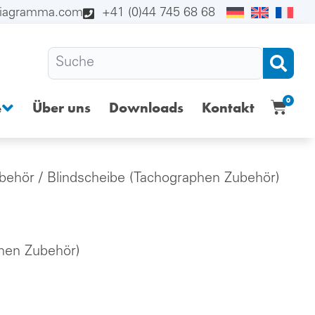
diagramma.com
+41 (0)44 745 68 68
0
Über uns
Downloads
Kontakt
e
behör
/ Blindscheibe (Tachographen Zubehör)
phen Zubehör)