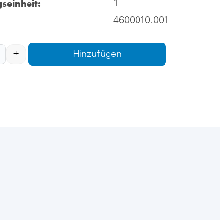
seinheit:
1
4600010.001
+
Hinzufügen