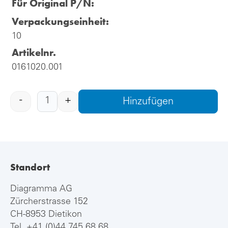
Für Original P/N:
Verpackungseinheit:
10
Artikelnr.
0161020.001
-
+
Hinzufügen
Standort
Diagramma AG
Zürcherstrasse 152
CH-8953 Dietikon
Tel.
+41 (0)44 745 68 68