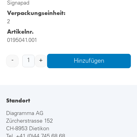
Signapad
Verpackungseinheit:
2
Artikelnr.
0195041.001
-
+
Hinzufügen
Standort
Diagramma AG
Zürcherstrasse 152
CH-8953 Dietikon
Tel.
+41 (0)44 745 68 68