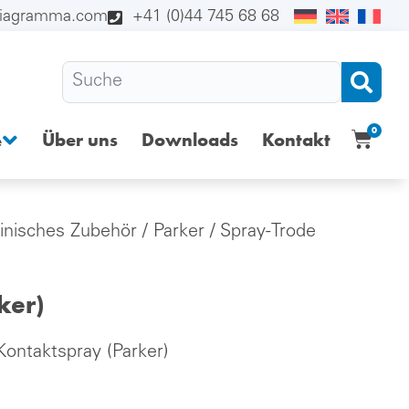
diagramma.com
+41 (0)44 745 68 68
0
Über uns
Downloads
Kontakt
e
zinisches Zubehör
/
Parker
/ Spray-Trode
ker)
Kontaktspray (Parker)