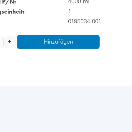
l P/N:
4000 ml
seinheit:
1
0195034.001
+
Hinzufügen