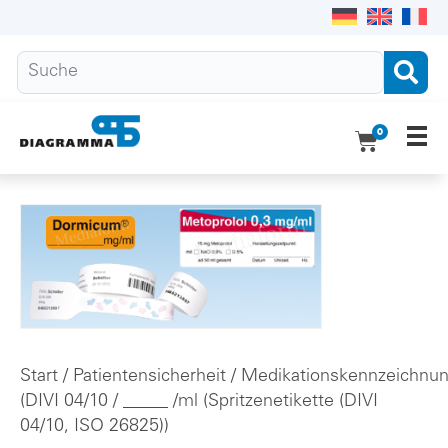
0
Ho
Pro
Übe
Do
Kon
Start
/
Patientensicherheit
/
Medikationskennzeichnu
(DIVI 04/10
/ _____ /ml (Spritzenetikette (DIVI
04/10, ISO 26825))