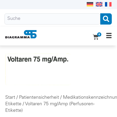
0
Ho
Pro
Übe
Do
Kon
Start
/
Patientensicherheit
/
Medikationskennzeichnu
Etikette
/ Voltaren 75 mg/Amp (Perfusoren-
Etikette)