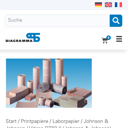
0
Ho
Pro
Übe
Do
Kon
Start
/
Printpapiere
/
Laborpapier
/
Johnson &