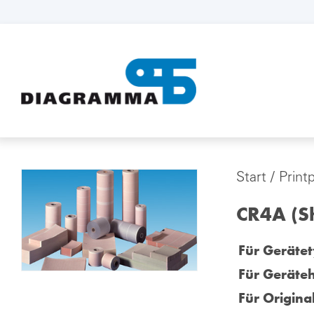
Start
/
Print
CR4A (S
Für Gerätet
Für Geräteh
Für Origina