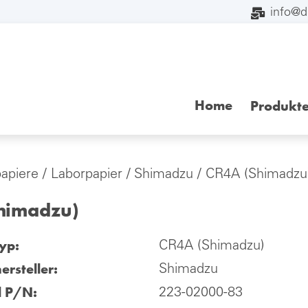
info@
Home
Produkt
papiere
/
Laborpapier
/
Shimadzu
/ CR4A (Shimadzu
himadzu)
yp:
CR4A (Shimadzu)
ersteller:
Shimadzu
l P/N:
223-02000-83