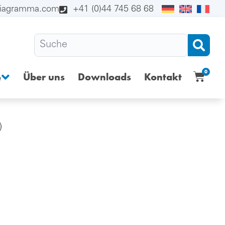
diagramma.com
+41 (0)44 745 68 68
0
Über uns
Downloads
Kontakt
e
)