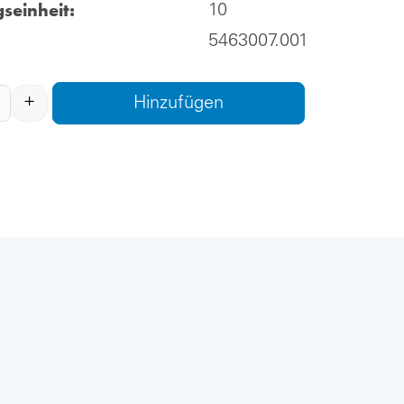
seinheit:
10
5463007.001
+
Hinzufügen