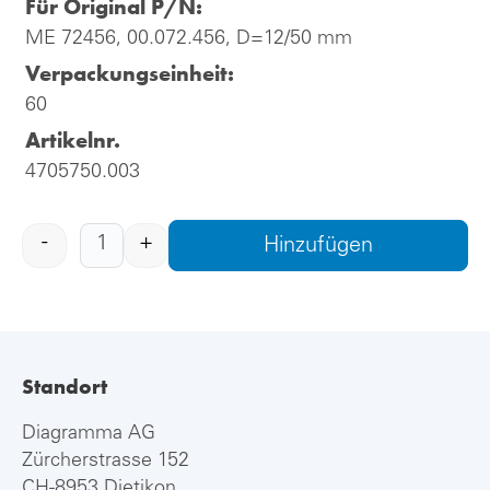
Für Original P/N:
ME 72456, 00.072.456, D=12/50 mm
Verpackungseinheit:
60
Artikelnr.
4705750.003
-
+
Hinzufügen
Standort
Diagramma AG
Zürcherstrasse 152
CH-8953 Dietikon