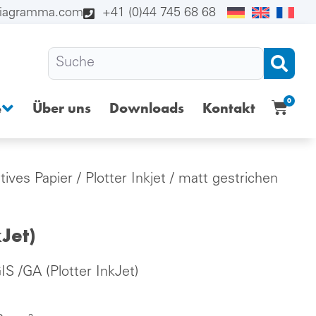
diagramma.com
+41 (0)44 745 68 68
0
Über uns
Downloads
Kontakt
e
tives Papier
/
Plotter Inkjet
/ matt gestrichen
Jet)
S /GA (Plotter InkJet)