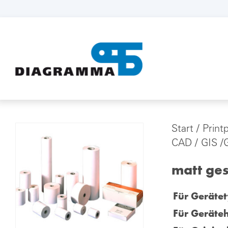
Start
/
Print
CAD / GIS /G
matt ges
Für Gerätet
Für Geräteh