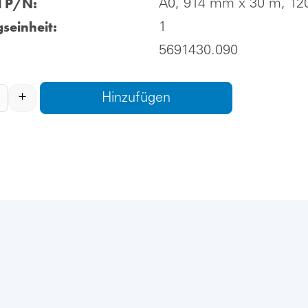
l P/N:
A0, 914 mm x 30 m, 12
seinheit:
1
5691430.090
+
Hinzufügen