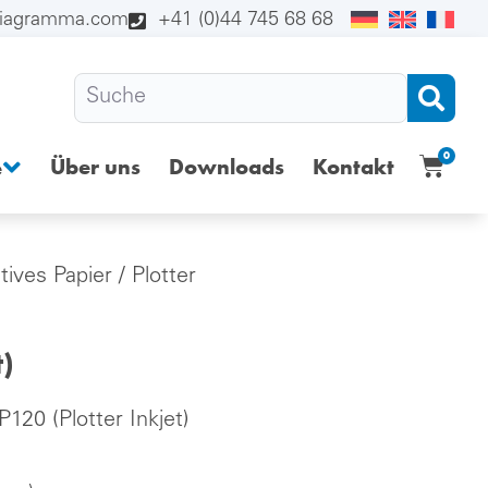
diagramma.com
+41 (0)44 745 68 68
0
Über uns
Downloads
Kontakt
e
tives Papier
/
Plotter
)
20 (Plotter Inkjet)