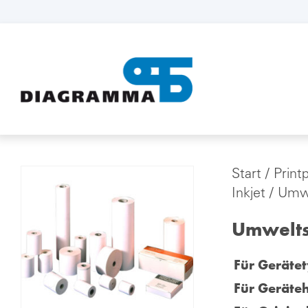
Start
/
Print
Inkjet
/ Umwe
Umweltsc
Für Gerätet
Für Geräteh