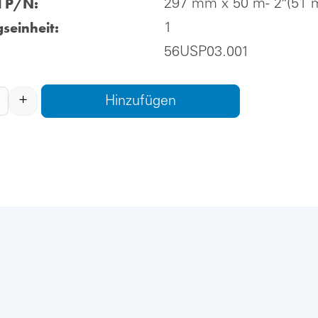
l P/N:
297 mm x 50 m- 2″(51
seinheit:
1
56USP03.001
+
Hinzufügen