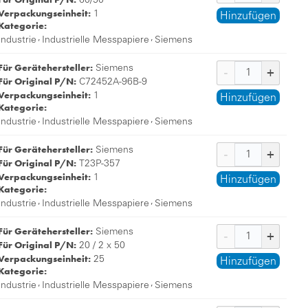
60/50
Verpackungseinheit:
1
Hinzufügen
Kategorie:
,
,
Industrie
Industrielle Messpapiere
Siemens
Für Gerätehersteller:
Siemens
Für Original P/N:
C72452A-96B-9
Verpackungseinheit:
1
Hinzufügen
Kategorie:
,
,
Industrie
Industrielle Messpapiere
Siemens
Für Gerätehersteller:
Siemens
Für Original P/N:
T23P-357
Verpackungseinheit:
1
Hinzufügen
Kategorie:
,
,
Industrie
Industrielle Messpapiere
Siemens
Für Gerätehersteller:
Siemens
Für Original P/N:
20 / 2 x 50
Verpackungseinheit:
25
Hinzufügen
Kategorie:
,
,
Industrie
Industrielle Messpapiere
Siemens