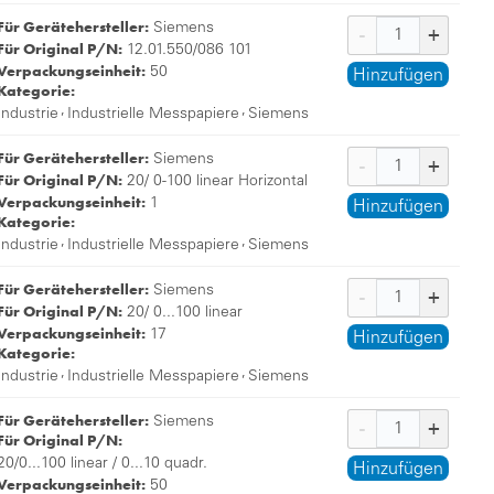
Für Gerätehersteller:
Siemens
Für Original P/N:
12.01.550/086 101
Verpackungseinheit:
50
Hinzufügen
Kategorie:
,
,
Industrie
Industrielle Messpapiere
Siemens
Für Gerätehersteller:
Siemens
Für Original P/N:
20/ 0-100 linear Horizontal
Verpackungseinheit:
1
Hinzufügen
Kategorie:
,
,
Industrie
Industrielle Messpapiere
Siemens
Für Gerätehersteller:
Siemens
Für Original P/N:
20/ 0...100 linear
Verpackungseinheit:
17
Hinzufügen
Kategorie:
,
,
Industrie
Industrielle Messpapiere
Siemens
Für Gerätehersteller:
Siemens
Für Original P/N:
20/0...100 linear / 0...10 quadr.
Hinzufügen
Verpackungseinheit:
50