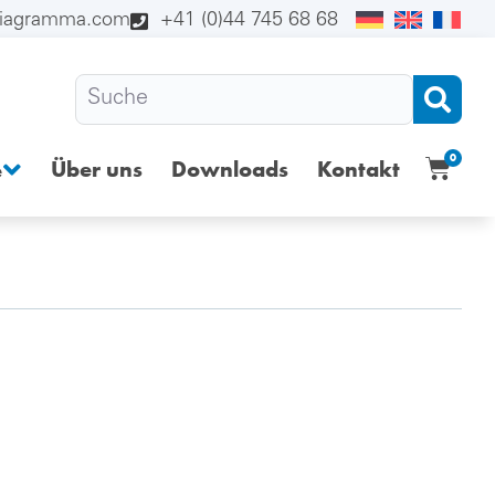
diagramma.com
+41 (0)44 745 68 68
0
Über uns
Downloads
Kontakt
e