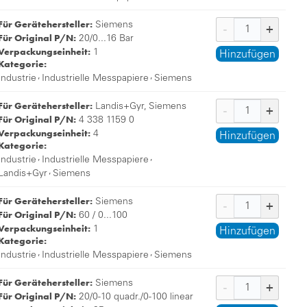
Für Gerätehersteller:
Siemens
Für Original P/N:
20/0...16 Bar
Verpackungseinheit:
1
Hinzufügen
Kategorie:
,
,
Industrie
Industrielle Messpapiere
Siemens
Für Gerätehersteller:
Landis+Gyr, Siemens
Für Original P/N:
4 338 1159 0
Verpackungseinheit:
4
Hinzufügen
Kategorie:
,
,
Industrie
Industrielle Messpapiere
,
Landis+Gyr
Siemens
Für Gerätehersteller:
Siemens
Für Original P/N:
60 / 0...100
Verpackungseinheit:
1
Hinzufügen
Kategorie:
,
,
Industrie
Industrielle Messpapiere
Siemens
Für Gerätehersteller:
Siemens
Für Original P/N:
20/0-10 quadr./0-100 linear