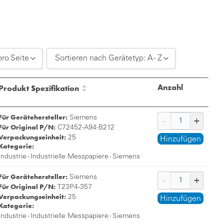
pro Seite
Sortieren nach Gerätetyp: A - Z
20 pro Seite
Sortieren nach Gerätetyp: A - Z
Anzahl
Produkt Spezifikation
30 pro Seite
Sortieren nach Gerätetyp: Z - A
Für Gerätehersteller:
50 pro Seite
Siemens
Für Original P/N:
C72452-A94-B212
Verpackungseinheit:
25
Hinzufügen
Kategorie:
,
,
Industrie
Industrielle Messpapiere
Siemens
Für Gerätehersteller:
Siemens
Für Original P/N:
T23P4-357
Verpackungseinheit:
25
Hinzufügen
Kategorie:
,
,
Industrie
Industrielle Messpapiere
Siemens