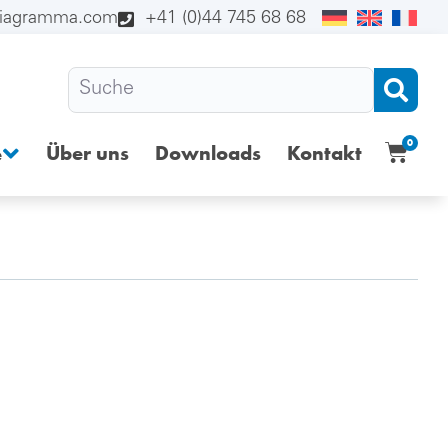
diagramma.com
+41 (0)44 745 68 68
0
Über uns
Downloads
Kontakt
e