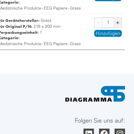
Kategorie:
,
,
Medizinische Produkte
EEG Papiere
Grass
Für Gerätehersteller:
Grass
Für Original P/N:
216 x 300 mm
Verpackungseinheit:
1
Hinzufügen
Kategorie:
,
,
Medizinische Produkte
EEG Papiere
Grass
Folgen Sie uns auf: