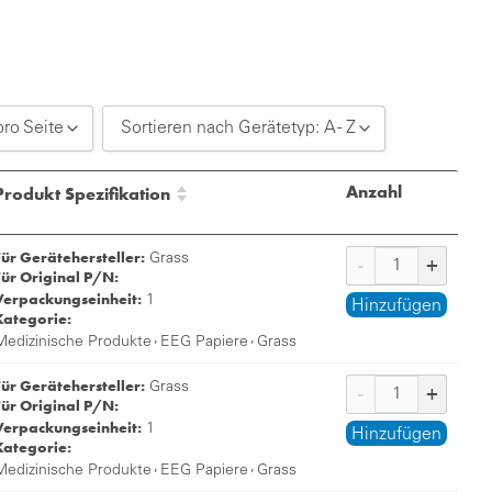
pro Seite
Sortieren nach Gerätetyp: A - Z
20 pro Seite
Sortieren nach Gerätetyp: A - Z
Anzahl
Produkt Spezifikation
30 pro Seite
Sortieren nach Gerätetyp: Z - A
Für Gerätehersteller:
50 pro Seite
Grass
Für Original P/N:
Verpackungseinheit:
1
Hinzufügen
Kategorie:
,
,
Medizinische Produkte
EEG Papiere
Grass
Für Gerätehersteller:
Grass
Für Original P/N:
Verpackungseinheit:
1
Hinzufügen
Kategorie:
,
,
Medizinische Produkte
EEG Papiere
Grass