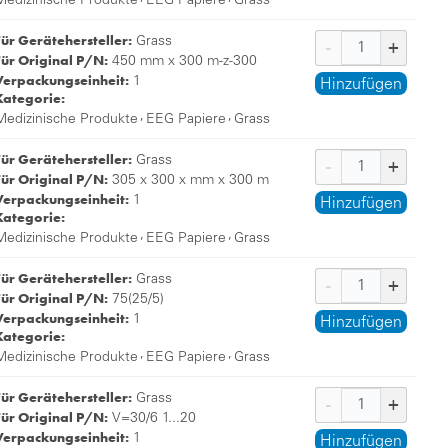
Medizinische Produkte
EEG Papiere
Grass
Für Gerätehersteller:
Grass
Für Original P/N:
450 mm x 300 m-z-300
Verpackungseinheit:
1
Hinzufügen
Kategorie:
,
,
Medizinische Produkte
EEG Papiere
Grass
Für Gerätehersteller:
Grass
Für Original P/N:
305 x 300 x mm x 300 m
Verpackungseinheit:
1
Hinzufügen
Kategorie:
,
,
Medizinische Produkte
EEG Papiere
Grass
Für Gerätehersteller:
Grass
Für Original P/N:
75(25/5)
Verpackungseinheit:
1
Hinzufügen
Kategorie:
,
,
Medizinische Produkte
EEG Papiere
Grass
Für Gerätehersteller:
Grass
Für Original P/N:
V=30/6 1...20
Verpackungseinheit:
1
Hinzufügen