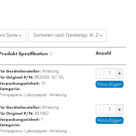
pro Seite
Sortieren nach Gerätetyp: A - Z
20 pro Seite
Sortieren nach Gerätetyp: A - Z
Anzahl
Produkt Spezifikation
30 pro Seite
Sortieren nach Gerätetyp: Z - A
Für Gerätehersteller:
50 pro Seite
Amelung
Für Original P/N:
852020, KC 10,
Verpackungseinheit:
10
Hinzufügen
Kategorie:
,
,
Printpapiere
Laborpapier
Amelung
Für Gerätehersteller:
Amelung
Für Original P/N:
851057
Verpackungseinheit:
1
Hinzufügen
Kategorie:
,
,
Printpapiere
Laborpapier
Amelung