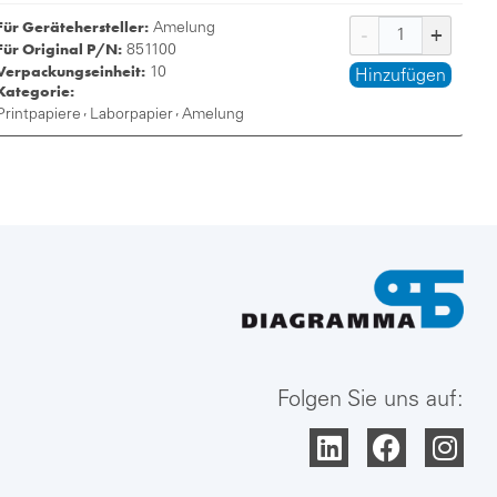
Für Gerätehersteller:
Amelung
Für Original P/N:
851100
Verpackungseinheit:
10
Hinzufügen
Kategorie:
,
,
Printpapiere
Laborpapier
Amelung
Folgen Sie uns auf: