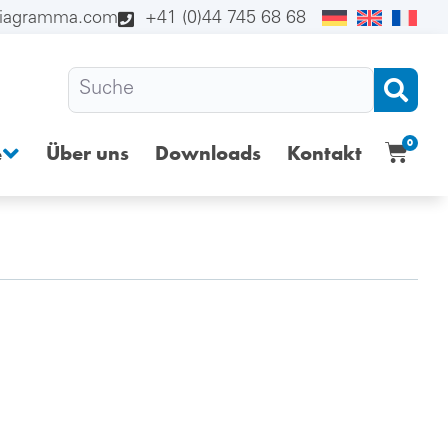
diagramma.com
+41 (0)44 745 68 68
0
Über uns
Downloads
Kontakt
e