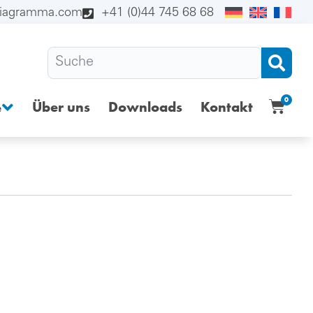
diagramma.com
+41 (0)44 745 68 68
0
Über uns
Downloads
Kontakt
e