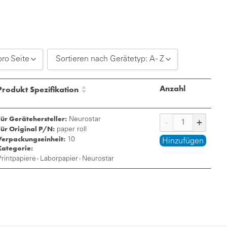
pro Seite
Sortieren nach Gerätetyp: A - Z
20 pro Seite
Sortieren nach Gerätetyp: A - Z
Anzahl
Produkt Spezifikation
30 pro Seite
Sortieren nach Gerätetyp: Z - A
Für Gerätehersteller:
50 pro Seite
Neurostar
Für Original P/N:
paper roll
Verpackungseinheit:
10
Hinzufügen
Kategorie:
,
,
Printpapiere
Laborpapier
Neurostar