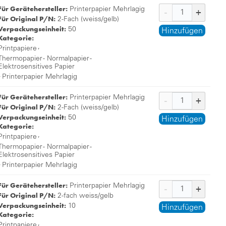
Für Gerätehersteller:
Printerpapier Mehrlagig
Für Original P/N:
2-Fach (weiss/gelb)
Verpackungseinheit:
50
Hinzufügen
Kategorie:
,
Printpapiere
Thermopapier - Normalpapier -
Elektrosensitives Papier
,
Printerpapier Mehrlagig
Für Gerätehersteller:
Printerpapier Mehrlagig
Für Original P/N:
2-Fach (weiss/gelb)
Verpackungseinheit:
50
Hinzufügen
Kategorie:
,
Printpapiere
Thermopapier - Normalpapier -
Elektrosensitives Papier
,
Printerpapier Mehrlagig
Für Gerätehersteller:
Printerpapier Mehrlagig
Für Original P/N:
2-fach weiss/gelb
Verpackungseinheit:
10
Hinzufügen
Kategorie:
,
Printpapiere