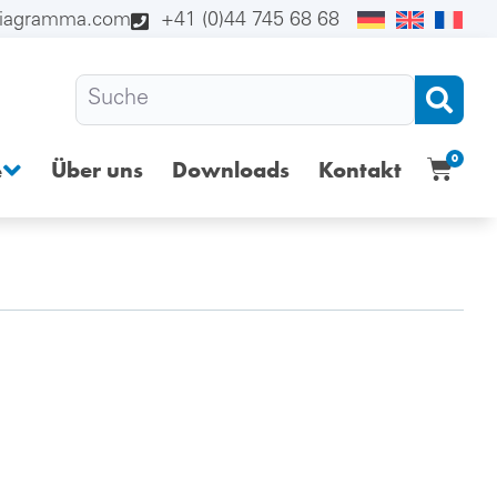
diagramma.com
+41 (0)44 745 68 68
0
Über uns
Downloads
Kontakt
e