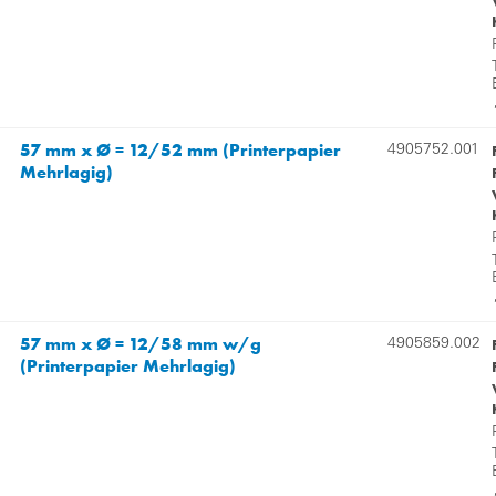
57 mm x Ø = 12/52 mm (Printerpapier
4905752.001
Mehrlagig)
57 mm x Ø = 12/58 mm w/g
4905859.002
(Printerpapier Mehrlagig)