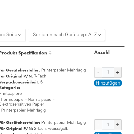
pro Seite
Sortieren nach Gerätetyp: A - Z
20 pro Seite
Sortieren nach Gerätetyp: A - Z
Anzahl
Produkt Spezifikation
30 pro Seite
Sortieren nach Gerätetyp: Z - A
Für Gerätehersteller:
50 pro Seite
Printerpapier Mehrlagig
Für Original P/N:
7-Fach
Verpackungseinheit:
6
Hinzufügen
Kategorie:
,
Printpapiere
Thermopapier - Normalpapier -
Elektrosensitives Papier
,
Printerpapier Mehrlagig
Für Gerätehersteller:
Printerpapier Mehrlagig
Für Original P/N:
2-fach, weiss/gelb