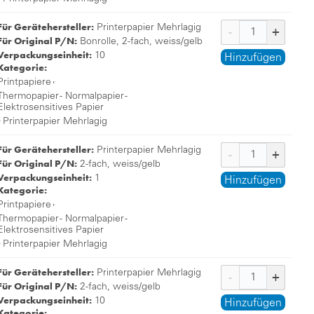
Für Gerätehersteller:
Printerpapier Mehrlagig
Für Original P/N:
Bonrolle, 2-fach, weiss/gelb
Verpackungseinheit:
10
Hinzufügen
Kategorie:
,
Printpapiere
Thermopapier - Normalpapier -
Elektrosensitives Papier
,
Printerpapier Mehrlagig
Für Gerätehersteller:
Printerpapier Mehrlagig
Für Original P/N:
2-fach, weiss/gelb
Verpackungseinheit:
1
Hinzufügen
Kategorie:
,
Printpapiere
Thermopapier - Normalpapier -
Elektrosensitives Papier
,
Printerpapier Mehrlagig
Für Gerätehersteller:
Printerpapier Mehrlagig
Für Original P/N:
2-fach, weiss/gelb
Verpackungseinheit:
10
Hinzufügen
Kategorie: