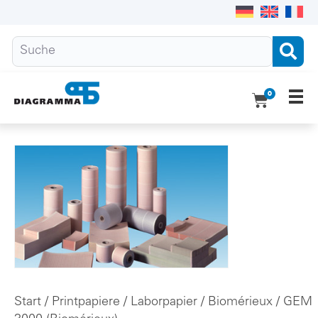
0
Ho
Pro
Übe
Do
Kon
Start
/
Printpapiere
/
Laborpapier
/
Biomérieux
/ GEM