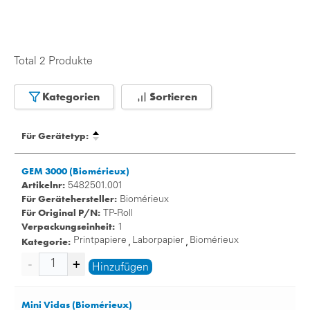
Total 2 Produkte
Kategorien
Sortieren
Für Gerätetyp:
GEM 3000 (Biomérieux)
Artikelnr:
5482501.001
Für Gerätehersteller:
Biomérieux
Für Original P/N:
TP-Roll
Verpackungseinheit:
1
Kategorie:
Printpapiere
Laborpapier
Biomérieux
,
,
Hinzufügen
Mini Vidas (Biomérieux)