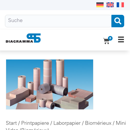
0
Ho
Pro
Übe
Do
Kon
Start
/
Printpapiere
/
Laborpapier
/
Biomérieux
/ Mini