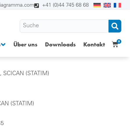
diagramma.com
+41 (0)44 745 68 68
0
Über uns
Downloads
Kontakt
e
0, SCICAN (STATIM)
CAN (STATIM)
S5