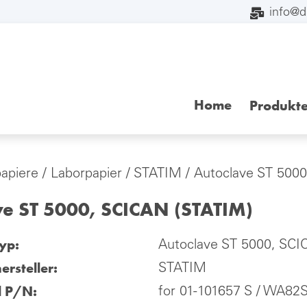
info@
Home
Produkt
papiere
/
Laborpapier
/
STATIM
/ Autoclave ST 500
ve ST 5000, SCICAN (STATIM)
yp:
Autoclave ST 5000, SCI
ersteller:
STATIM
l P/N:
for 01-101657 S / WA82