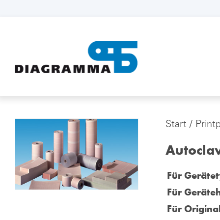
Start
/
Print
Autocla
Für Gerätet
Für Geräteh
Für Origina