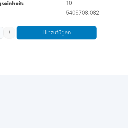
seinheit:
10
5405708.082
+
Hinzufügen